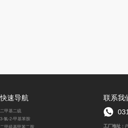
快速导航
联系我
03
二甲基二硫
3-氯-2-甲基苯胺
工厂地址：
二甲硫基甲苯二胺