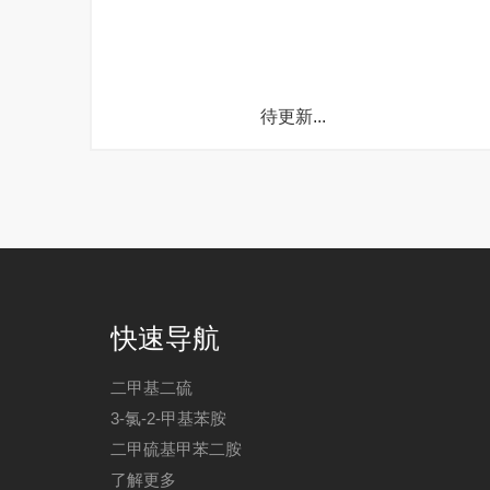
待更新...
快速导航
二甲基二硫
3-氯-2-甲基苯胺
二甲硫基甲苯二胺
了解更多